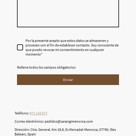
Por la presente acepto que estos datos se almacenen y
procesen con el fin de establecer contacto. Soy consciente de
que puedo revocar mi consentimiento en cualquier
momento
*
Rellene todos los campos obligatorios
Enviar
Teléfono:
971 154 077
Correo electrónico: pedidos@sarangimenorca.com
Dirección: Ctra. General. Km 18,8, Es Mercadal-Menorca, 07740, Illes
Balears, Spain